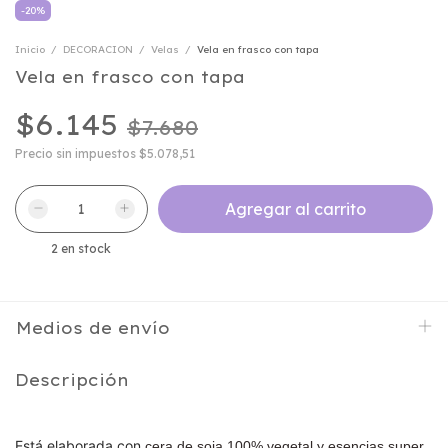
-
20
%
Inicio
/
DECORACION
/
Velas
/
Vela en frasco con tapa
Vela en frasco con tapa
$6.145
$7.680
Precio sin impuestos
$5.078,51
2
en stock
Medios de envío
Descripción
Está elaborada con
cera de soja 100% vegetal y esencias super