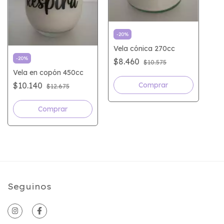
-
20
%
Vela cónica 270cc
-
20
%
$8.460
$10.575
Vela en copón 450cc
$10.140
$12.675
Seguinos