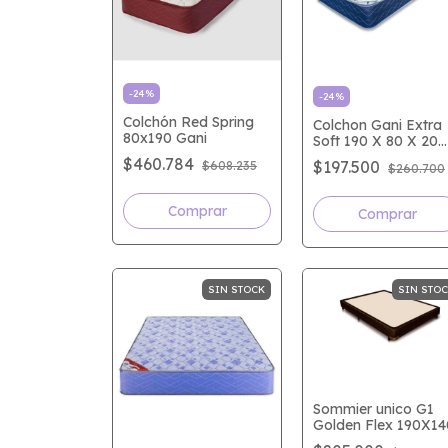
-
24
%
-
24
%
Colchón Red Spring
Colchon Gani Extra
80x190 Gani
Soft 190 X 80 X 20
Cm
$460.784
$197.500
$608.235
$260.700
SIN STOCK
SIN STO
Sommier unico G1
Golden Flex 190X14