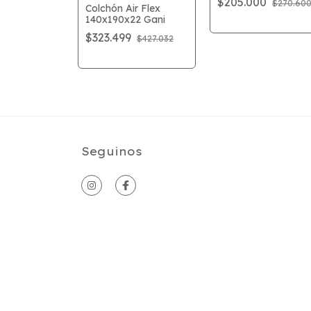
$205.000
$270.60
Colchón Air Flex
140x190x22 Gani
$323.499
$427.032
Seguinos