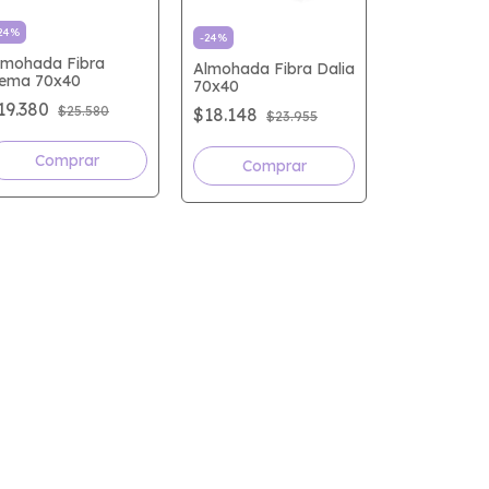
24
%
-
24
%
lmohada Fibra
Almohada Fibra Dalia
ema 70x40
70x40
19.380
$25.580
$18.148
$23.955