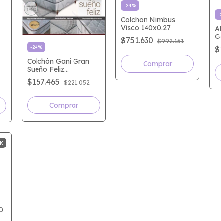
-
24
%
-
Colchon Nimbus
Visco 140x0.27
A
G
$751.630
$992.151
-
24
%
$
Colchón Gani Gran
Sueño Feliz
80x190x20
$167.465
$221.052
CK
0