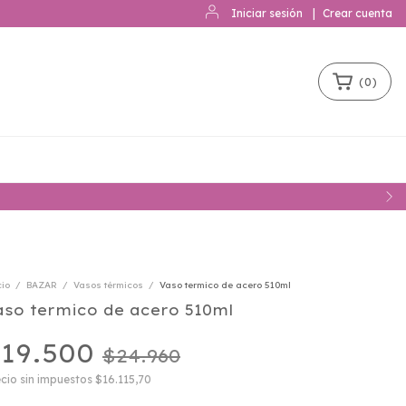
Iniciar sesión
|
Crear cuenta
(
0
)
cio
/
BAZAR
/
Vasos térmicos
/
Vaso termico de acero 510ml
aso termico de acero 510ml
19.500
$24.960
cio sin impuestos
$16.115,70